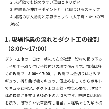
未経験でも始めやすい理由とやりがい
経験者が伸びるポイントと手に職つけるステップ
姫路の求人動向と応募チェック（太子町・たつの市
対応）
1. 現場作業の流れとダクト工の役割
（8:00〜17:00）
ダクト工事の一日は、朝礼で安全確認→資材の積み下ろ
し→加工→取り付け→片付けの順で進みます。勤務は多
くの現場で「
8:00〜17:00
」。現場では金切りはさみで
ギュッ、折り曲げ機でキュッ、仮止めをしてからボルト
でギュッと固定。ダクト工は空調・換気の要で、現場全
体の快適さを支える縁の下の力持ちです。経験者は図面
を読み、段取りや後輩指導も担当。未経験でも先輩の横