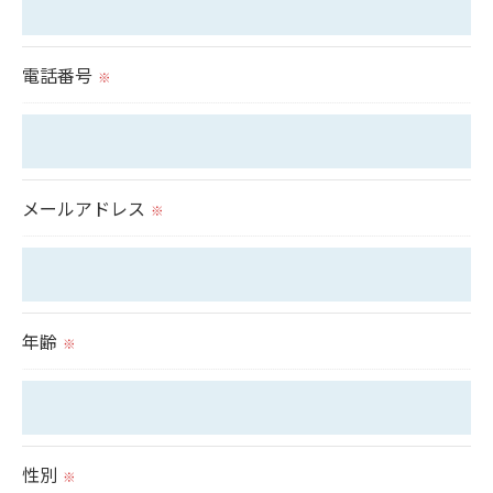
これらの委託先に対しては個人情報保護契約等の措
置をとり、適切な監督を行います。
電話番号
※
＜個人情報の安全管理＞
当社では、個人情報の漏洩等がなされないよう、適
切に安全管理対策を実施します。
メールアドレス
※
＜個人情報を与えなかった場合に生じる結果＞
必要な情報を頂けない場合は、それに対応した当社
のサービスをご提供できない場合がございますので
年齢
※
予めご了承ください。
＜個人情報の開示･訂正・削除･利用停止の手続につ
いて＞
性別
※
当社では、お客様の個人情報の開示･訂正･削除・利