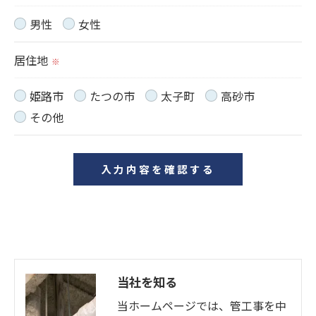
用停止の手続を定めさせて頂いております。
男性
女性
ご本人である事を確認のうえ、対応させて頂きま
居住地
す。
※
個人情報の開示･訂正･削除・利用停止の具体的手続
姫路市
たつの市
太子町
高砂市
きにつきましては、お電話でお問合せ下さい。
その他
当社を知る
当ホームページでは、管工事を中