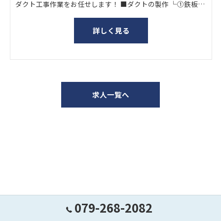
ダクト工事作業をお任せします！ ■ダクトの製作 └①鉄板を1枚ずつ機械で加工を施す └②折り紙のようにダクトをつなげる └③ハンマーで補修・微調整し、完成！ ■通気管の設置 └寸法を測り、組み立てたダクトを取り付ける
詳しく見る
求人一覧へ
079-268-2082