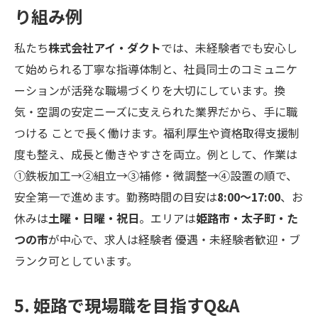
り組み例
私たち
株式会社アイ・ダクト
では、未経験者でも安心し
て始められる丁寧な指導体制と、社員同士のコミュニケ
ーションが活発な職場づくりを大切にしています。換
気・空調の安定ニーズに支えられた業界だから、手に職
つける ことで長く働けます。福利厚生や資格取得支援制
度も整え、成長と働きやすさを両立。例として、作業は
①鉄板加工→②組立→③補修・微調整→④設置の順で、
安全第一で進めます。勤務時間の目安は
8:00～17:00
、お
休みは
土曜・日曜・祝日
。エリアは
姫路市・太子町・た
つの市
が中心で、求人は経験者 優遇・未経験者歓迎・ブ
ランク可としています。
5. 姫路で現場職を目指すQ&A