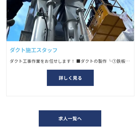
ダクト施工スタッフ
ダクト工事作業をお任せします！ ■ダクトの製作 └①鉄板を1枚ずつ機械で加工を施す └②折り紙のようにダクトをつなげる └③ハンマーで補修・微調整し、完成！ ■通気管の設置 └寸法を測り、組み立てたダクトを取り付ける
詳しく見る
求人一覧へ